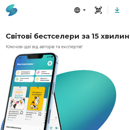
Свiтовi бестселери за 15 хвилин
Ключовi ідеї вiд авторiв та експертiв!